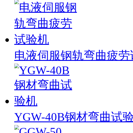
电液伺服钢轨弯曲疲劳
YGW-40B钢材弯曲试